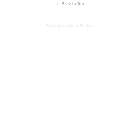
↑
Back to Top
Powered by
Adobe Portfolio